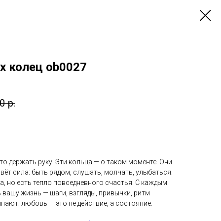
х колец ob0027
0
р.
то держать руку. Эти кольца — о таком моменте. Они
вёт сила: быть рядом, слушать, молчать, улыбаться.
ка, но есть тепло повседневного счастья. С каждым
 вашу жизнь — шаги, взгляды, привычки, ритм
нают: любовь — это не действие, а состояние.