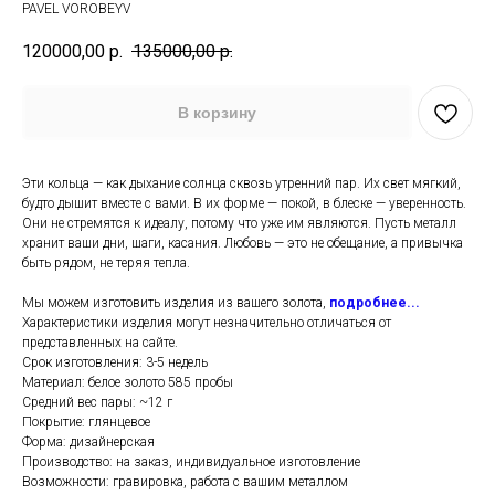
PAVEL VOROBEYV
120000,00
р.
135000,00
р.
В корзину
Эти кольца — как дыхание солнца сквозь утренний пар. Их свет мягкий,
будто дышит вместе с вами. В их форме — покой, в блеске — уверенность.
Они не стремятся к идеалу, потому что уже им являются. Пусть металл
хранит ваши дни, шаги, касания. Любовь — это не обещание, а привычка
быть рядом, не теряя тепла.
Мы можем изготовить изделия из вашего золота,
подробнее...
Характеристики изделия могут незначительно отличаться от
представленных на сайте.
Срок изготовления: 3-5 недель
Материал: белое золото 585 пробы
Средний вес пары: ~12 г
Покрытие: глянцевое
Форма: дизайнерская
Производство: на заказ, индивидуальное изготовление
Возможности: гравировка, работа с вашим металлом