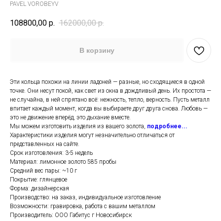
PAVEL VOROBEYV
108800,00
р.
162000,00
р.
В корзину
Эти кольца похожи на линии ладоней — разные, но сходящиеся в одной
точке. Они несут покой, как свет из окна в дождливый день. Их простота —
не случайна, в ней спрятано всё: нежность, тепло, верность. Пусть металл
впитает каждый момент, когда вы выбираете друг друга снова. Любовь —
это не движение вперёд, это дыхание вместе.
Мы можем изготовить изделия из вашего золота,
подробнее...
Характеристики изделия могут незначительно отличаться от
представленных на сайте.
Срок изготовления: 3-5 недель
Материал: лимонное золото 585 пробы
Средний вес пары: ~10 г
Покрытие: глянцевое
Форма: дизайнерская
Производство: на заказ, индивидуальное изготовление
Возможности: гравировка, работа с вашим металлом
Производитель: ООО Габитус г Новосибирск