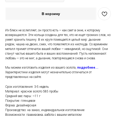
В корзину
Их блеск не ослепляет, он просто есть — как свет в окне, к которому
возвращаются. Эти кольца созданы для тех, кто не ищет громких слов, но
умеет хранить тишину. В их круге помещается целый мир: дыхание
рядом, чашка на двоих, смех, что появляется из ниоткуда. Со временем
металл примет отпечаток вашей любви — невидимой, но ощутимой. Они
станут частью вашего быта и ваших воспоминаний. Пусть напоминают:
любовь — это не миг, а дыхание, повторяющееся снова и снова.
Мы можем изготовить изделия из вашего золота,
подробнее...
Характеристики изделия могут незначительно отличаться от
представленных на сайте.
Срок изготовления: 3-5 недель
Материал: красное золото 585 пробы
Средний вес пары: ~11 г
Покрытие: глянцевое
Форма: дизайнерская
Производство: на заказ, индивидуальное изготовление
Возможности: гравировка, работа с вашим металлом