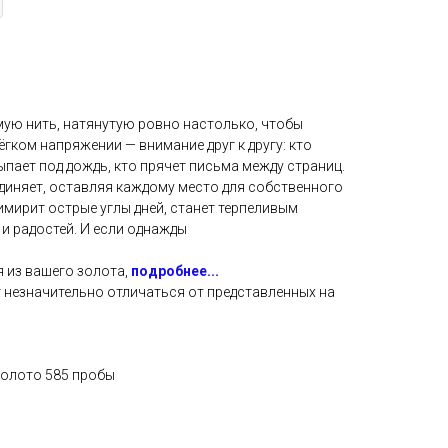
мую нить, натянутую ровно настолько, чтобы
лёгком напряжении — внимание друг к другу: кто
сыпает под дождь, кто прячет письма между страниц.
единяет, оставляя каждому место для собственного
имирит острые углы дней, станет терпеливым
и радостей. И если однажды
 из вашего золота,
подробнее...
 незначительно отличаться от представленных на
золото 585 пробы