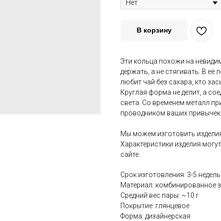
В корзину
Эти кольца похожи на невиди
держать, а не стягивать. В её 
любит чай без сахара, кто за
Круглая форма не делит, а со
света. Со временем металл пр
проводником ваших привычек 
Мы можем изготовить изделия
Характеристики изделия могут
сайте.
Срок изготовления: 3-5 недель
Материал: комбинированное 
Средний вес пары: ~10 г
Покрытие: глянцевое
Форма: дизайнерская