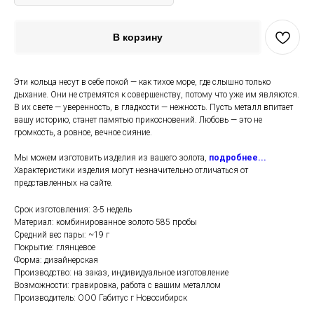
В корзину
Эти кольца несут в себе покой — как тихое море, где слышно только
дыхание. Они не стремятся к совершенству, потому что уже им являются.
В их свете — уверенность, в гладкости — нежность. Пусть металл впитает
вашу историю, станет памятью прикосновений. Любовь — это не
громкость, а ровное, вечное сияние.
Мы можем изготовить изделия из вашего золота,
подробнее...
Характеристики изделия могут незначительно отличаться от
представленных на сайте.
Срок изготовления: 3-5 недель
Материал: комбинированное золото 585 пробы
Средний вес пары: ~19 г
Покрытие: глянцевое
Форма: дизайнерская
Производство: на заказ, индивидуальное изготовление
Возможности: гравировка, работа с вашим металлом
Производитель: ООО Габитус г Новосибирск