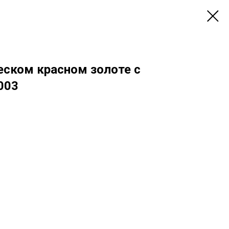
еском красном золоте с
003